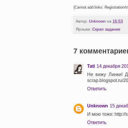
(Cannot add links: Registration/tr
Автор:
Unknown
на
16:53
Ярлыки:
Скрап задание
7 комментарие
Tati
14 декабря 201
Не вижу Линки! До
scrap.blogspot.ru/2
Ответить
Unknown
15 декаб
И мою тоже: http://
Ответить