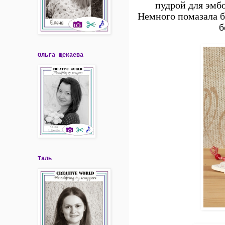
пудрой для эмб
Немного помазала 
б
Ольга Щекаева
Таль