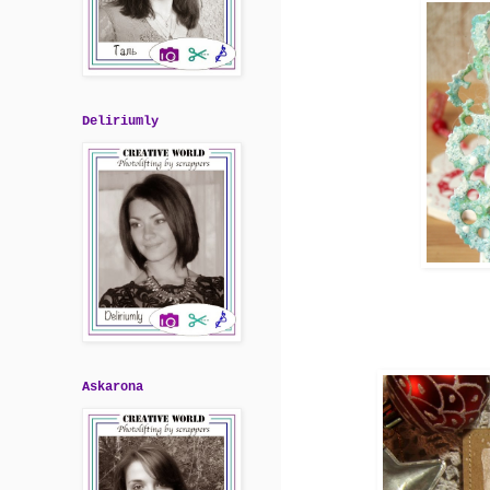
Deliriumly
Askarona